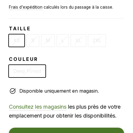
régulier
Frais d'expédition
calculés lors du passage à la caisse.
TAILLE
XS
S
M
L
XL
2XL
COULEUR
Deep Forest
Disponible uniquement en magasin.
Consultez les magasins
les plus près de votre
emplacement pour obtenir les disponibilités.