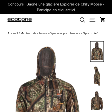
Passer
Concours : Gagne une glacière Explorer de Chilly Moose -
au
Participe en cliquant ici
contenu
Pan
Navigati
Rechercher
Accueil
/
Manteau de chasse «Dynamo» pour homme - Sportchief