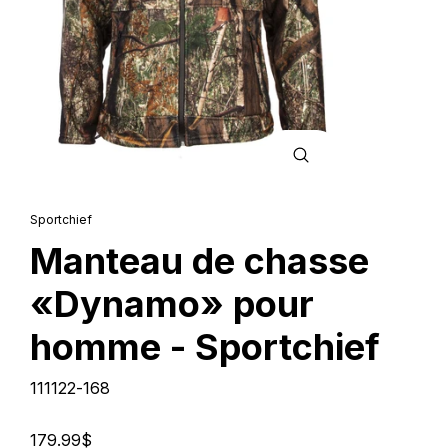
FERMER
(ESC)
Sportchief
Manteau de chasse
«Dynamo» pour
homme - Sportchief
111122-168
Prix
179.99$