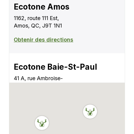
Ecotone Amos
1162, route 111 Est,
Amos, QC, J9T 1N1
Obtenir des directions
Ecotone Baie-St-Paul
41 A, rue Ambroise-
Fafard, Baie-St-Paul,
QC, G3Z 2J2
Obtenir des directions