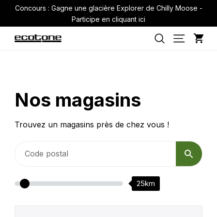
Passer
Concours : Gagne une glacière Explorer de Chilly Moose -
au
Participe en cliquant ici
contenu
Pan
Navigati
Rechercher
Nos magasins
Trouvez un magasins près de chez vous !
25km