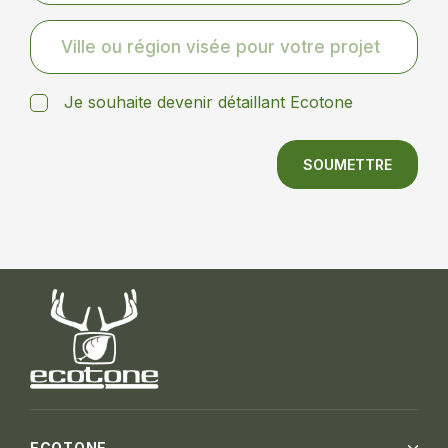
Ecotone Coteau-du-Lac
25 C, route 201,
Coteau-du-Lac, QC,
J0P 1B0
Je souhaite devenir détaillant Ecotone
Obtenir des directions
SOUMETTRE
Ecotone Dégelis
8, route Industrielle,
Dégelis, QC, G5T
1G8
Obtenir des directions
ECOTONE