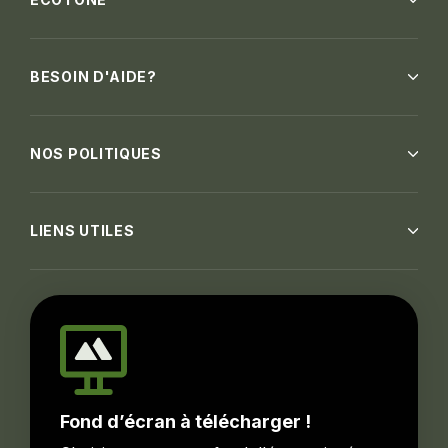
Ecotone Dolbeau
727, boul. Vézina,
BESOIN D'AIDE?
Dolbeau-MIstassini,
QC, G8L 6H6
Obtenir des directions
NOS POLITIQUES
LIENS UTILES
Ecotone Drummondville
750 boul. René-
Lévesque, local 1A,
Drummondville, QC,
J2C 7N7
Obtenir des directions
Fond d’écran à télécharger !