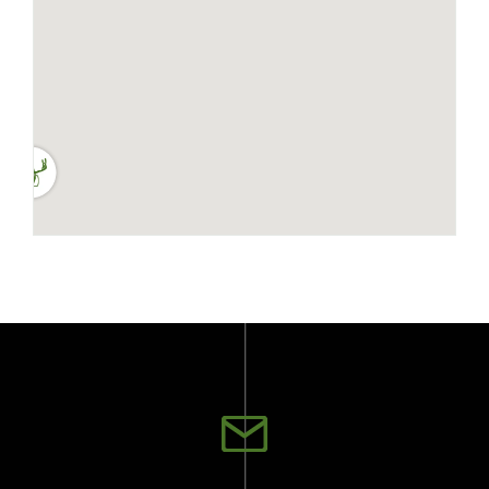
Ecotone Beaupré
10 961, boul. Ste-
Anne, Beaupré, QC,
G0A 1E0
Obtenir des directions
Ecotone Berthierville
408, Rang de l'Anse,
Berthierville, QC, J0K
1A0
Obtenir des directions