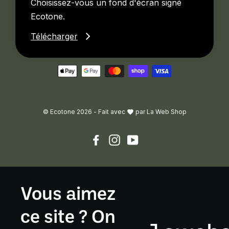
Choisissez-vous un fond d'écran signé
Ecotone.
Ecotone Gatineau
Télécharger
79 Bd de la Gappe
C4, Gatineau, QC
J8T 0B5
Obtenir des directions
© Ecotone 2026 -
Fait avec
par
La Web Shop
Ecotone Granby
Facebook
Instagram
YouTube
98 - 100, rue St-Jude
Nord, Granby, QC,
J2J 2L5
Vous aimez
Obtenir des directions
ce site ? On