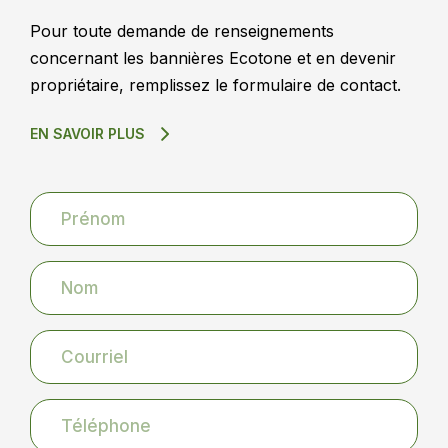
Ecotone Chibougamau
Pour toute demande de renseignements
191, 3e Rue,
concernant les bannières Ecotone et en devenir
Chibougamau, QC,
propriétaire, remplissez le formulaire de contact.
G8P 1N3
EN SAVOIR PLUS
Obtenir des directions
Ecotone Coaticook
38, rue Main Ouest,
Coaticook, QC, J1A
1P2
Obtenir des directions