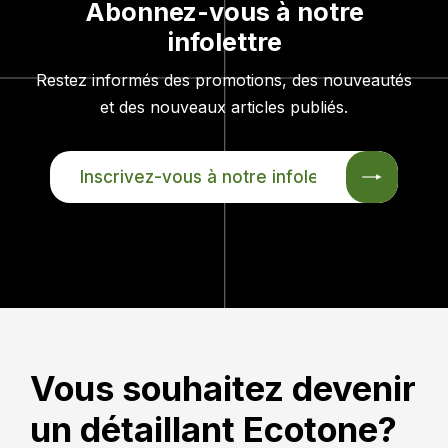
Ecotone Blainville
Abonnez-vous à notre
infolettre
738, boul. Curé-
Labelle, Blainville,
Restez informés des promotions, des nouveautés
QC, J7C 2K3
et des nouveaux articles publiés.
Obtenir des directions
Inscrivez-
vous
à
Ecotone Causapscal
notre
480, rue St-Jacques
infolettre
Nord, Causapscal,
QC, G0J 1J0
Obtenir des directions
Vous souhaitez devenir
un détaillant Ecotone?