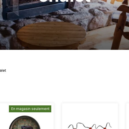
alet
APPLIQUER
En magasin seulement