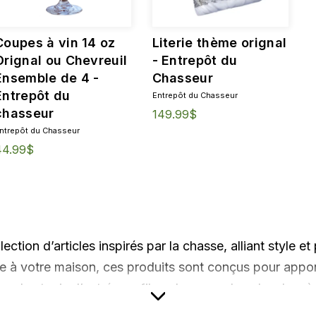
Coupes à vin 14 oz
Literie thème orignal
Orignal ou Chevreuil
- Entrepôt du
Ensemble de 4 -
Chasseur
Entrepôt du
Entrepôt du Chasseur
chasseur
149.99$
ntrepôt du Chasseur
44.99$
ction d’articles inspirés par la chasse, alliant style et
ue à votre maison, ces produits sont conçus pour appor
, des tapis d’entrée en fibre de coco, des planches à
mateurs de plein air, ces articles ajoutent une note chal