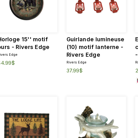
Horloge 15'' motif
Guirlande lumineuse
ours - Rivers Edge
(10) motif lanterne -
Rivers Edge
ivers Edge
44.99$
Rivers Edge
R
37.99$