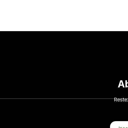
Produits pra
Parfait
Ab
Originalit
Reste
Poly
Aut
INSCR
Sublimez votre espace avec des pièces à la