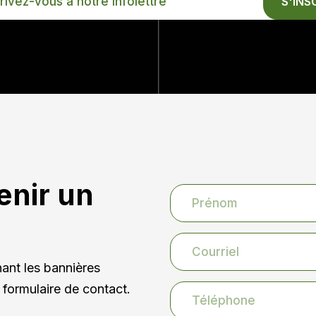
S'INS
E
ETTRE
enir un
nt les bannières
 formulaire de contact.