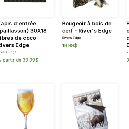
Tapis d'entrée
Bougeoir à bois de
(paillasson) 30X18
cerf - River's Edge
fibres de coco -
d
Rivers Edge
Rivers Edge
19.99$
ivers Edge
R
 partir de 39.99$
3