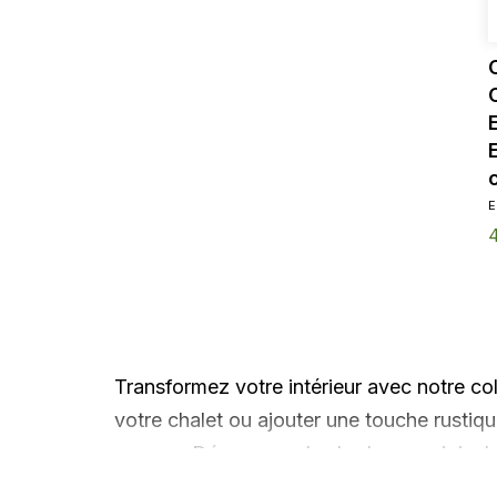
E
Transformez votre intérieur avec notre colle
votre chalet ou ajouter une touche rustiq
espace. Découvrez des horloges originales
et poivre et bien plus. Parfaits pour les a