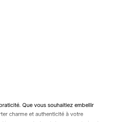
 praticité. Que vous souhaitiez embellir
ter charme et authenticité à votre
 découper en bois, et des supports à sel
eureuse et conviviale à votre quotidien.