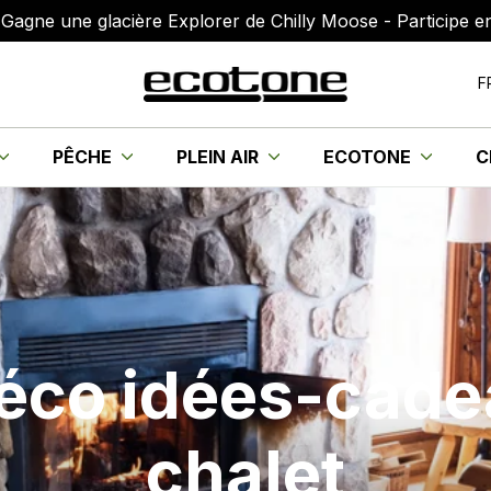
Gagne une glacière Explorer de Chilly Moose - Participe en 
F
PÊCHE
PLEIN AIR
ECOTONE
C
éco idées-cad
chalet