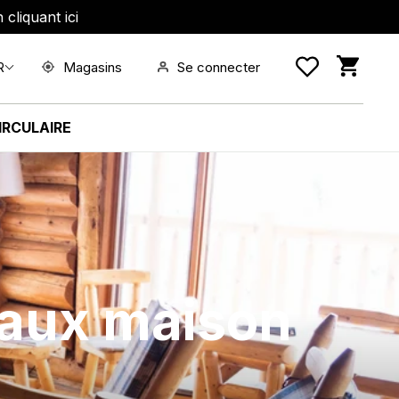
cliquant ici
Panie
Magasins
Se connecter
R
IRCULAIRE
eaux maison