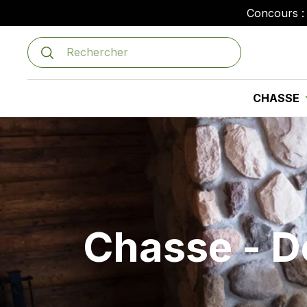
Passer
Concours : 
au
contenu
Recherche
CHASSE
Chasse - D