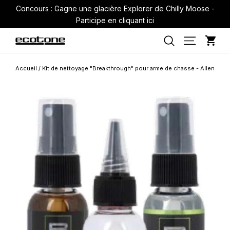
Passer
Concours : Gagne une glacière Explorer de Chilly Moose -
au
Participe en cliquant ici
contenu
Pan
Navigati
Rechercher
Accueil
/
Kit de nettoyage "Breakthrough" pour arme de chasse - Allen