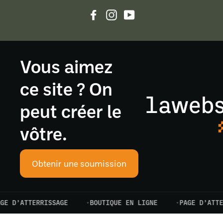
Facebook
Instagram
YouTube
Vous aimez
ce site ? On
peut créer le
vôtre.
Obtenir une soumission
ATTERRISSAGE
BOUTIQUE EN LIGNE
PAGE D’ATTERRISS