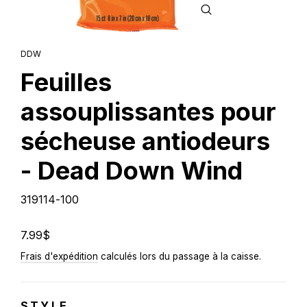
FERMER
(ESC)
DDW
Feuilles
assouplissantes pour
sécheuse antiodeurs
- Dead Down Wind
319114-100
Prix
7.99$
régulier
Frais d'expédition
calculés lors du passage à la caisse.
STYLE