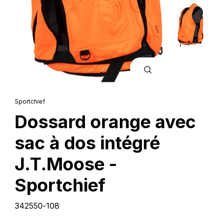
FERMER
(ESC)
Sportchief
Dossard orange avec
sac à dos intégré
J.T.Moose -
Sportchief
342550-108