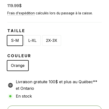
Prix
119.99$
régulier
Frais d'expédition
calculés lors du passage à la caisse.
TAILLE
S-M
L-XL
2X-3X
COULEUR
Orange
Livraison gratuite 100$ et plus au Québec**
et Ontario
En stock