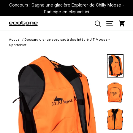
Passer
Concours : Gagne une glacière Explorer de Chilly Moose -
au
Participe en cliquant ici
contenu
Pan
Navigati
Rechercher
Accueil
/
Dossard orange avec sac à dos intégré J.T.Moose -
Sportchief