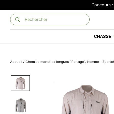
Passer
Concours : 
au
contenu
Recherche
CHASSE
Accueil
/
Chemise manches longues "Portage", homme - Sportch