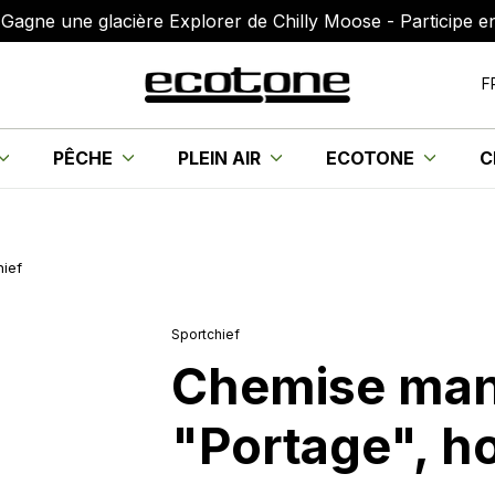
Gagne une glacière Explorer de Chilly Moose - Participe en 
F
PÊCHE
PLEIN AIR
ECOTONE
C
ief
Sportchief
Chemise man
"Portage", h