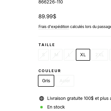
866226-110
Prix
89.99$
régulier
Frais d'expédition
calculés lors du passage
TAILLE
S
M
L
XL
2XL
COULEUR
Gris
Acier
Livraison gratuite 100$ et plus
En stock