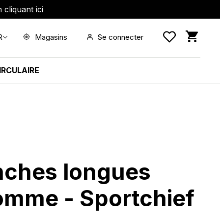
cliquant ici
Panie
Magasins
Se connecter
R
IRCULAIRE
ches longues
omme - Sportchief