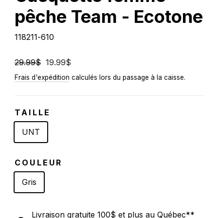
pêche Team - Ecotone
118211-610
Prix
29.99$
Prix
19.99$
régulier
réduit
Frais d'expédition
calculés lors du passage à la caisse.
TAILLE
UNT
COULEUR
Gris
Livraison gratuite 100$ et plus au Québec**