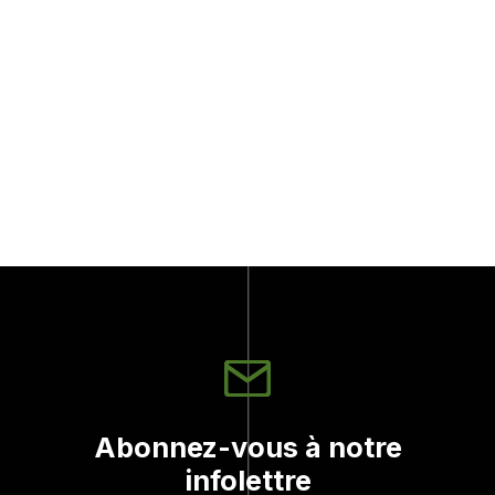
Caméra de chasse "Switch™
Lightsout™ - Wildgame
Wildgame
89.99$
Abonnez-vous à notre
infolettre