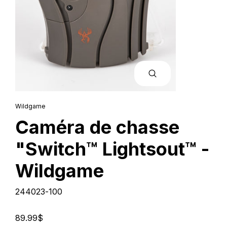
FERMER
(ESC)
Wildgame
Caméra de chasse
"Switch™ Lightsout™ -
Wildgame
244023-100
Prix
89.99$