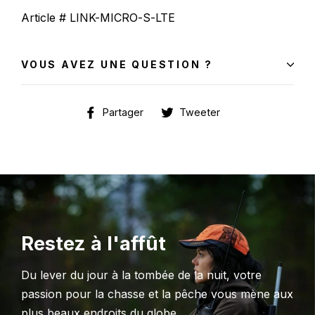
Article #
LINK-MICRO-S-LTE
VOUS AVEZ UNE QUESTION ?
Partager
Tweeter
Partager
Tweeter
sur
sur
Facebook
Twitter
Restez à l'affût
Du lever du jour à la tombée de la nuit, votre
passion pour la chasse et la pêche vous mène aux
plus beaux endroits du globe…