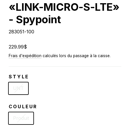
«LINK-MICRO-S-LTE»
- Spypoint
283051-100
Prix
229.99$
régulier
Frais d'expédition
calculés lors du passage à la caisse.
STYLE
UNT
COULEUR
Produit