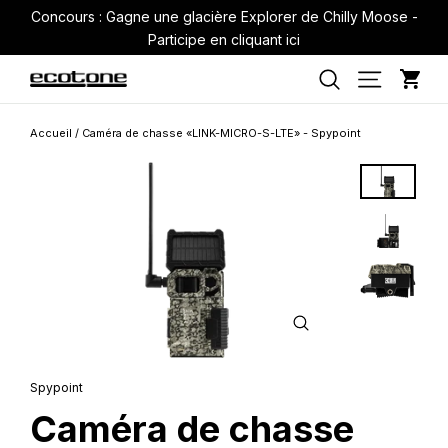
Passer
Concours : Gagne une glacière Explorer de Chilly Moose -
au
Participe en cliquant ici
contenu
Pan
Navigati
Rechercher
Accueil
/
Caméra de chasse «LINK-MICRO-S-LTE» - Spypoint
FERMER
(ESC)
Spypoint
Caméra de chasse