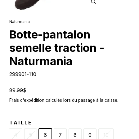
FERMER
(ESC)
Naturmania
Botte-pantalon
semelle traction -
Naturmania
299901-110
Prix
89.99$
régulier
Frais d'expédition
calculés lors du passage à la caisse.
TAILLE
4
5
6
7
8
9
10