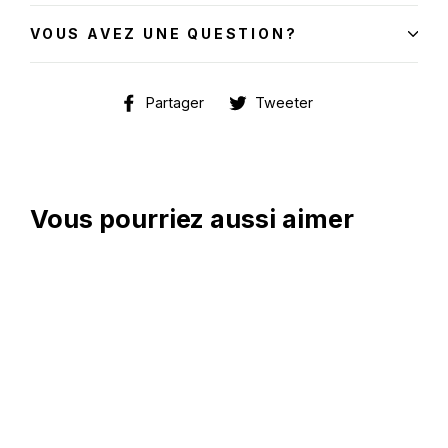
VOUS AVEZ UNE QUESTION?
Partager
Tweeter
Partager
Tweeter
sur
sur
Facebook
Twitter
Vous pourriez aussi aimer
En magasin seulement