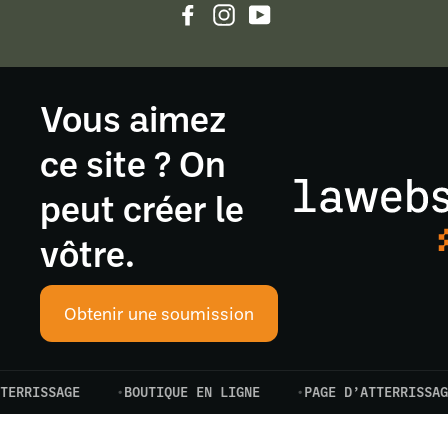
Facebook
Instagram
YouTube
Vous aimez
ce site ? On
peut créer le
vôtre.
Obtenir une soumission
ISSAGE
BOUTIQUE EN LIGNE
PAGE D’ATTERRISSAGE