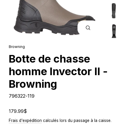
FERMER
(ESC)
Browning
Botte de chasse
homme Invector II -
Browning
796322-119
Prix
179.99$
régulier
Frais d'expédition
calculés lors du passage à la caisse.