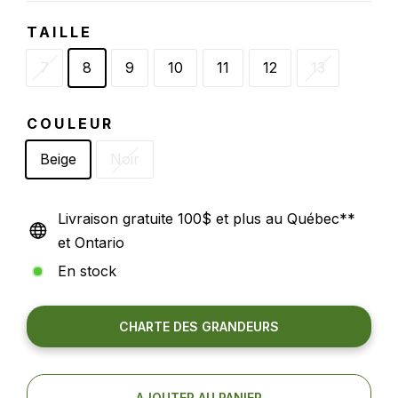
TAILLE
7
8
9
10
11
12
13
COULEUR
Beige
Noir
Livraison gratuite 100$ et plus au Québec**
et Ontario
En stock
CHARTE DES GRANDEURS
AJOUTER AU PANIER