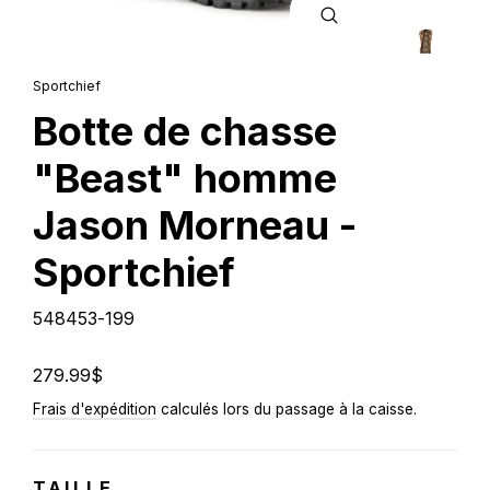
FERMER
(ESC)
Sportchief
Botte de chasse
"Beast" homme
Jason Morneau -
Sportchief
548453-199
Prix
279.99$
régulier
Frais d'expédition
calculés lors du passage à la caisse.
TAILLE