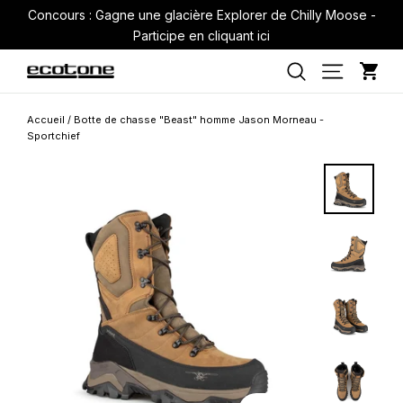
Passer
Concours : Gagne une glacière Explorer de Chilly Moose -
au
Participe en cliquant ici
contenu
Pan
Navigati
Rechercher
Accueil
/
Botte de chasse "Beast" homme Jason Morneau -
Sportchief