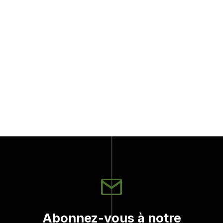
Botte de chasse "Beast" homme
Jason Morneau - Sportchief
Sportchief
279.99$
Abonnez-vous à notre