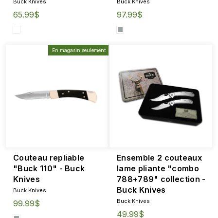
Buck Knives
Buck Knives
65.99$
97.99$
En magasin seulement
Couteau repliable
Ensemble 2 couteaux
"Buck 110" - Buck
lame pliante "combo
Knives
788+789" collection -
Buck Knives
Buck Knives
Buck Knives
99.99$
49.99$