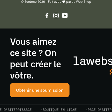
© Ecotone 2026 -
Fait avec
par
La Web Shop
Facebook
Instagram
YouTube
Vous aimez
ce site ? On
peut créer le
vôtre.
Obtenir une soumission
TTERRISSAGE
BOUTIQUE EN LIGNE
PAGE D’ATTERRISSA