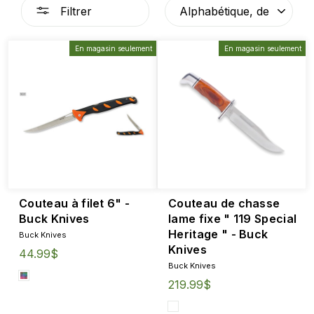
APPLIQUER
Filtrer
En magasin seulement
En magasin seulement
Couteau à filet 6" -
Couteau de chasse
Buck Knives
lame fixe " 119 Special
Heritage " - Buck
Buck Knives
Knives
44.99$
Buck Knives
219.99$